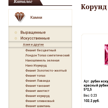
Каталог
Корунд
Камни
Выращенные
Искусственные
Азия и другие
Фианит бесцветный
Лондон Топаз синтетический
Наношпинель зеленая
Нано Изумруд
Фианит Золотисто-желтый
Фианит топаз
Фианит Лаванда
Арт.
рубин иск
красный руби
Фианит танзанит
5*2,5
Фианит аметист
Вес:
0.23
Фианит изумруд
102.2 руб.
Фианит оливковый
Фианит шампань