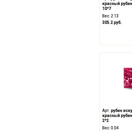
красный руби
10*7
Вес:
2.13
305.2 руб.
Арт.
рубин иск
красный руби
2*2
Вес:
0.04