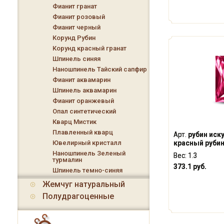
Фианит гранат
Фианит розовый
Фианит черный
Корунд Рубин
Корунд красный гранат
Шпинель синяя
Наношпинель Тайский сапфир
Фианит аквамарин
Шпинель аквамарин
Фианит оранжевый
Опал синтетический
Кварц Мистик
Плавленный кварц
Арт.
рубин иск
красный рубин
Ювелирный кристалл
Наношпинель Зеленый
Вес:
1.3
турмалин
373.1 руб.
Шпинель темно-синяя
Жемчуг натуральный
Полудрагоценные