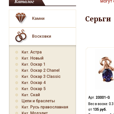
могут 
Каталог
Серьги
Камни
Восковки
Астра
Кат.
Новый
Кат.
Оскар 1
Кат.
Оскар 2 Chanel
Кат.
Оскар 3 Classic
Кат.
Оскар 4
Кат.
Оскар 5
Кат.
Скай
Кат.
Арт.
20001-G
Цепи и браслеты
Вес в воске:
0.
Русь православная
Кат.
от
135 руб.
Модэлит
Кат.