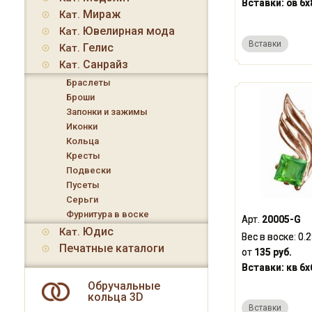
Вставки:
ов 6x
Мираж
Кат.
Ювелирная мода
Кат.
Вставки
Гелис
Кат.
Санрайз
Кат.
Браслеты
Броши
Запонки и зажимы
Иконки
Кольца
Кресты
Подвески
Пусеты
Серьги
Фурнитура в воске
Арт.
20005-G
Юдис
Кат.
Вес в воске:
0.
Печатные каталоги
от
135 руб.
Вставки:
кв 6x
Обручальные
кольца 3D
Вставки