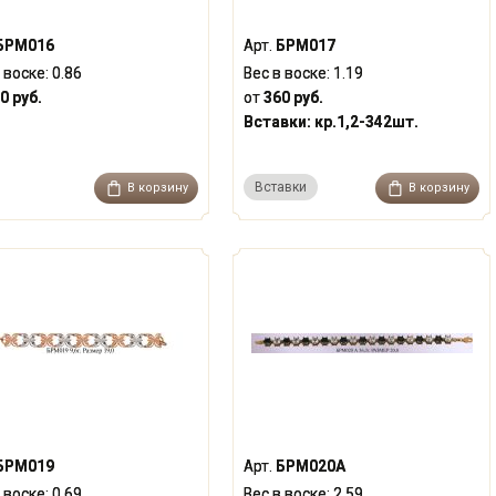
БРМ016
Арт.
БРМ017
 воске:
0.86
Вес в воске:
1.19
0 руб.
от
360 руб.
Вставки:
кр.1,2-342шт.
Вставки
В корзину
В корзину
БРМ019
Арт.
БРМ020А
 воске:
0.69
Вес в воске:
2.59