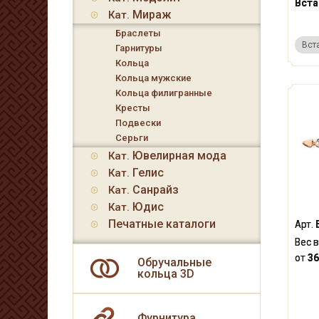
Вста
Мираж
Кат.
Браслеты
Вст
Гарнитуры
Кольца
Кольца мужские
Кольца филигранные
Кресты
Подвески
Серьги
Ювелирная мода
Кат.
Гелис
Кат.
Санрайз
Кат.
Юдис
Кат.
Печатные каталоги
Арт.
Вес в
от
36
Обручальные
кольца 3D
Фурнитура