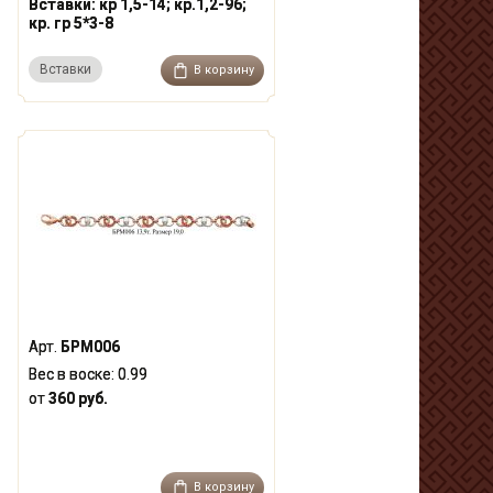
Вставки:
кр 1,5-14; кр.1,2-96;
кр. гр 5*3-8
Вставки
В корзину
Арт.
БРМ006
Вес в воске:
0.99
от
360 руб.
В корзину