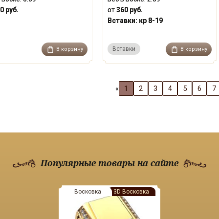
0 руб.
от
360 руб.
Вставки:
кр 8-19
Вставки
В корзину
В корзину
«
1
2
3
4
5
6
7
Популярные товары на сайте
Восковка
3D Восковка