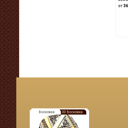
от
36
Восковка
3D Восковка