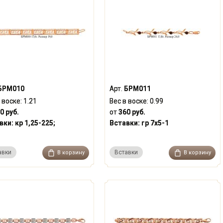
БРМ010
Арт.
БРМ011
 воске:
1.21
Вес в воске:
0.99
0 руб.
от
360 руб.
вки:
кр 1,25-225;
Вставки:
гр 7x5-1
авки
Вставки
В корзину
В корзину