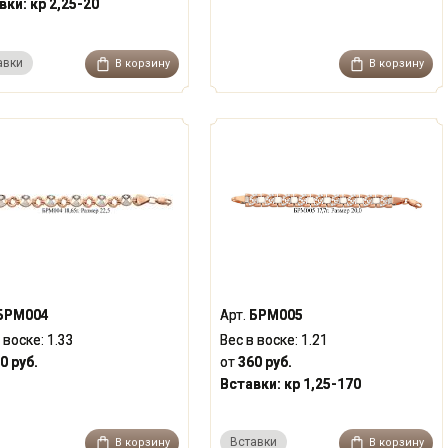
вки:
кр 2,25-20
авки
В корзину
В корзину
БРМ004
Арт.
БРМ005
 воске:
1.33
Вес в воске:
1.21
0 руб.
от
360 руб.
Вставки:
кр 1,25-170
Вставки
В корзину
В корзину