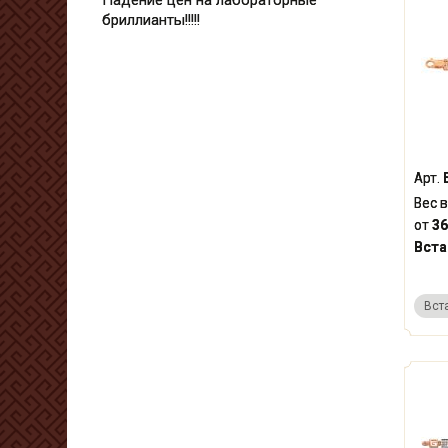
Падение цен на лабораторные
бриллианты!!!!!
Арт.
Вес в
от
36
Вста
Вст