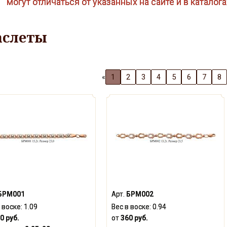
могут отличаться от указанных на сайте и в каталог
аслеты
«
1
2
3
4
5
6
7
8
БРМ001
Арт.
БРМ002
 воске:
1.09
Вес в воске:
0.94
0 руб.
от
360 руб.