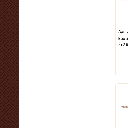
Арт.
Вес в
от
36