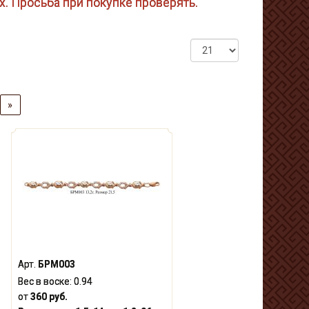
ах. Просьба при покупке проверять.
»
Арт.
БРМ003
Вес в воске:
0.94
от
360 руб.