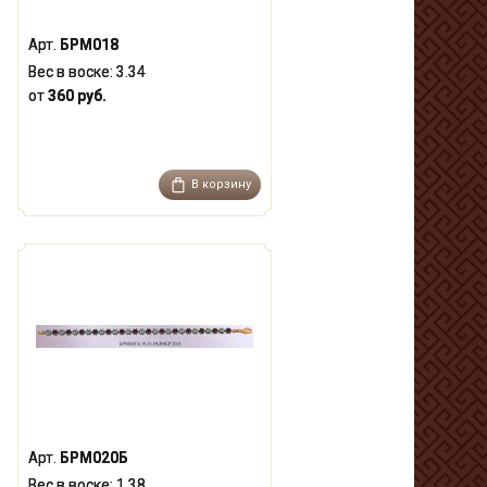
Арт.
БРМ018
Вес в воске:
3.34
от
360 руб.
В корзину
Арт.
БРМ020Б
Вес в воске:
1.38