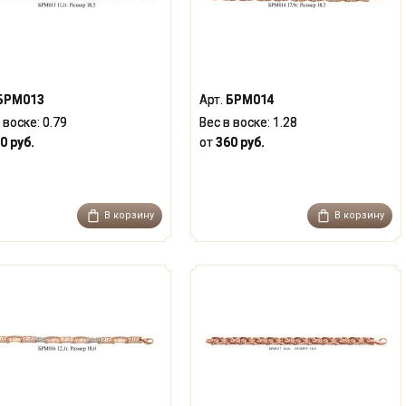
БРМ013
Арт.
БРМ014
 воске:
0.79
Вес в воске:
1.28
0 руб.
от
360 руб.
В корзину
В корзину