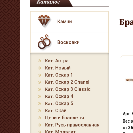
Каталог
Бр
Камни
Восковки
Астра
Кат.
Новый
Кат.
Оскар 1
Кат.
Оскар 2 Chanel
Кат.
Оскар 3 Classic
Кат.
Оскар 4
Кат.
Оскар 5
Кат.
Скай
Кат.
Арт.
Цепи и браслеты
Вес в
Русь православная
Кат.
от
36
Модэлит
Кат.