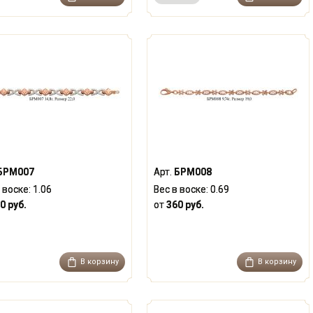
БРМ007
Арт.
БРМ008
 воске:
1.06
Вес в воске:
0.69
0 руб.
от
360 руб.
В корзину
В корзину