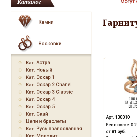
могут 
Каталог
Гарнит
Камни
Восковки
Астра
Кат.
Новый
Кат.
Оскар 1
Кат.
Оскар 2 Chanel
Кат.
Оскар 3 Classic
Кат.
Оскар 4
Кат.
Оскар 5
Кат.
Скай
Кат.
Арт.
100010
Цепи и браслеты
Вес в воске:
0.
Русь православная
Кат.
от
81 руб.
Модэлит
Кат.