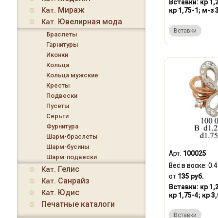
Вставки:
кр 1,
Мираж
Кат.
кр 1,75-1; м-з 
Ювелирная мода
Кат.
Вставки
Браслеты
Гарнитуры
Иконки
Кольца
Кольца мужские
Кресты
Подвески
Пусеты
Серьги
Фурнитура
Шарм-браслеты
Шарм-бусины
Арт.
100025
Шарм-подвески
Вес в воске:
0.
Гелис
Кат.
от
135 руб.
Санрайз
Кат.
Вставки:
кр 1,
Юдис
Кат.
кр 1,75-4; кр 3
Печатные каталоги
Вставки