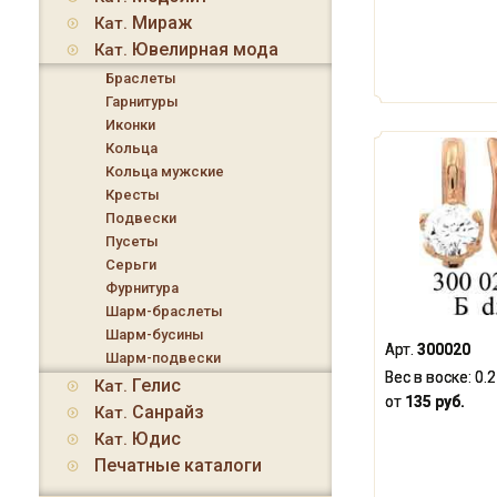
Мираж
Кат.
Ювелирная мода
Кат.
Браслеты
Гарнитуры
Иконки
Кольца
Кольца мужские
Кресты
Подвески
Пусеты
Серьги
Фурнитура
Шарм-браслеты
Шарм-бусины
Арт.
300020
Шарм-подвески
Вес в воске:
0.
Гелис
Кат.
от
135 руб.
Санрайз
Кат.
Юдис
Кат.
Печатные каталоги