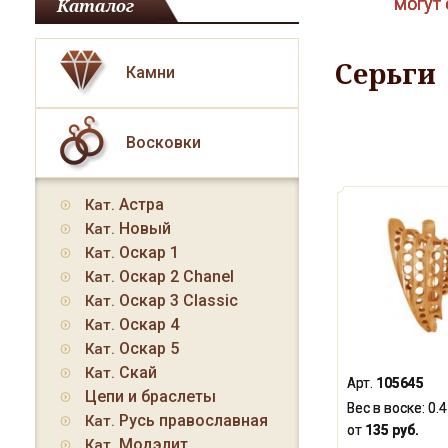
могут 
Каталог
Серьги
Камни
Восковки
Астра
Кат.
Новый
Кат.
Оскар 1
Кат.
Оскар 2 Chanel
Кат.
Оскар 3 Classic
Кат.
Оскар 4
Кат.
Оскар 5
Кат.
Скай
Кат.
Арт.
105645
Цепи и браслеты
Вес в воске:
0.4
Русь православная
Кат.
от
135 руб.
Модэлит
Кат.