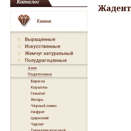
Каталог
Жадеит
Камни
Выращенные
Искусственные
Жемчуг натуральный
Полудрагоценные
Азия
Поделочные
Бирюза
Кораллы
Гематит
Янтарь
Чёрный оникс
Нефрит
Цирконий
Чароит
Турмалин красный