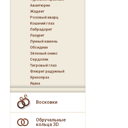
Авантюрин
Жадеит
Розовый кварц
Кошачий глаз
Лабрадорит
Лазурит
Лунный камень
Обсидиан
Зёленый оникс
Сердолик
Тигровый глаз
Флюрит радужный
Хризопраз
Яшма
Восковки
Обручальные
кольца 3D