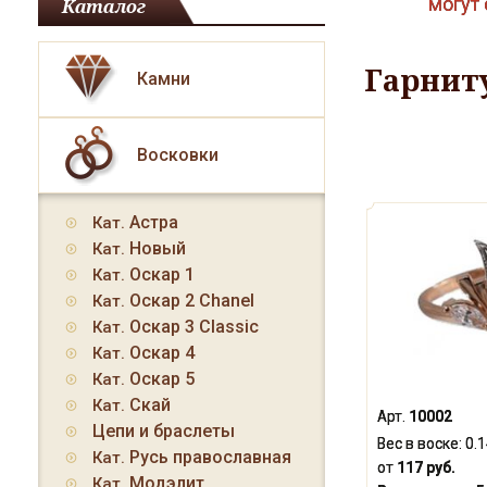
могут 
Каталог
Гарнит
Камни
Восковки
Астра
Кат.
Новый
Кат.
Оскар 1
Кат.
Оскар 2 Chanel
Кат.
Оскар 3 Classic
Кат.
Оскар 4
Кат.
Оскар 5
Кат.
Скай
Кат.
Арт.
10002
Цепи и браслеты
Вес в воске:
0.
Русь православная
Кат.
от
117 руб.
Модэлит
Кат.