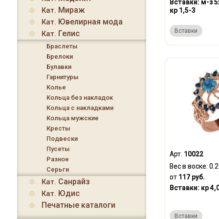
Вставки:
м-з 5
Мираж
Кат.
кр 1,5-3
Ювелирная мода
Кат.
Вставки
Гелис
Кат.
Браслеты
Брелоки
Булавки
Гарнитуры
Колье
Кольца без накладок
Кольца с накладками
Кольца мужские
Кресты
Подвески
Пусеты
Арт.
10022
Разное
Вес в воске:
0.
Серьги
от
117 руб.
Санрайз
Кат.
Вставки:
кр 4,
Юдис
Кат.
Печатные каталоги
Вставки