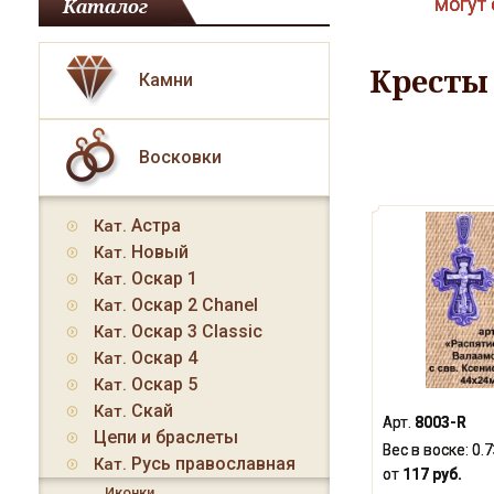
могут 
Каталог
Кресты
Камни
Восковки
Астра
Кат.
Новый
Кат.
Оскар 1
Кат.
Оскар 2 Chanel
Кат.
Оскар 3 Classic
Кат.
Оскар 4
Кат.
Оскар 5
Кат.
Скай
Кат.
Арт.
8003-R
Цепи и браслеты
Вес в воске:
0.
Русь православная
Кат.
от
117 руб.
Иконки