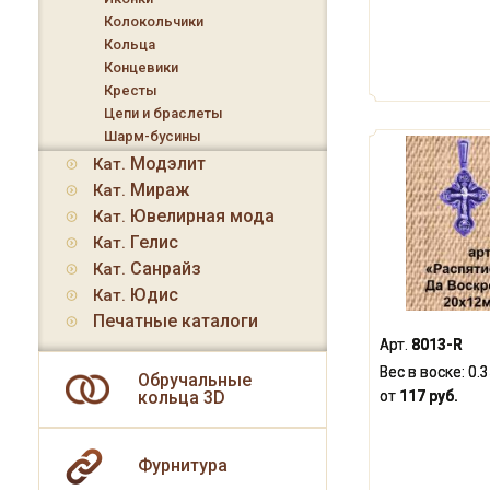
Колокольчики
Кольца
Концевики
Кресты
Цепи и браслеты
Шарм-бусины
Модэлит
Кат.
Мираж
Кат.
Ювелирная мода
Кат.
Гелис
Кат.
Санрайз
Кат.
Юдис
Кат.
Печатные каталоги
Арт.
8013-R
Вес в воске:
0.
Обручальные
от
117 руб.
кольца 3D
Фурнитура