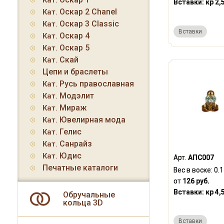
Кат.
Вставки:
кр 2,
Оскар 2 Chanel
Кат.
Оскар 3 Classic
Кат.
Вставки
Оскар 4
Кат.
Оскар 5
Кат.
Скай
Кат.
Цепи и браслеты
Русь православная
Кат.
Модэлит
Кат.
Мираж
Кат.
Ювелирная мода
Кат.
Гелис
Кат.
Санрайз
Кат.
Юдис
Кат.
Арт.
АПС007
Печатные каталоги
Вес в воске:
0.
от
126 руб.
Вставки:
кр 4,
Обручальные
кольца 3D
Вставки