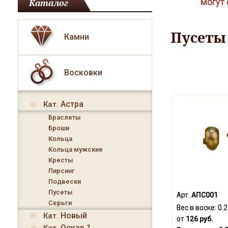
могут 
Каталог
Пусеты
Камни
Восковки
Астра
Кат.
Браслеты
Броши
Кольца
Кольца мужские
Кресты
Пирсинг
Подвески
Пусеты
Арт.
АПС001
Серьги
Вес в воске:
0.2
Новый
Кат.
от
126 руб.
Оскар 1