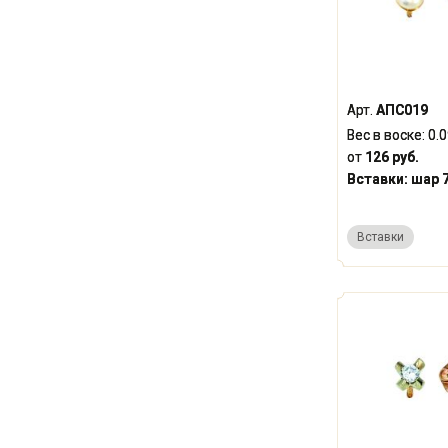
Арт.
АПС019
Вес в воске:
0.
от
126 руб.
Вставки:
шар 7
Вставки