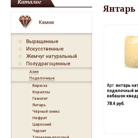
Каталог
Янтарь
Камни
Выращенные
Искусственные
Жемчуг натуральный
Полудрагоценные
Азия
Поделочные
Арт.
янтарь на
Бирюза
поделочный 
Кораллы
кабашон квадр
Гематит
78.4 руб.
Янтарь
Чёрный оникс
Нефрит
Цирконий
Чароит
Турмалин красный