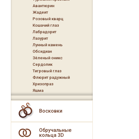
Авантюрин
Жадеит
Розовый кварц
Кошачий глаз
Лабрадорит
Лазурит
Лунный камень
Обсидиан
Зёленый оникс
Сердолик
Тигровый глаз
Флюрит радужный
Хризопраз
Яшма
Восковки
Обручальные
кольца 3D