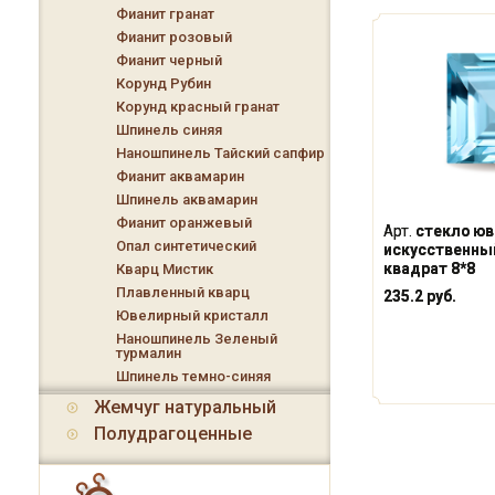
Фианит гранат
Фианит розовый
Фианит черный
Корунд Рубин
Корунд красный гранат
Шпинель синяя
Наношпинель Тайский сапфир
Фианит аквамарин
Шпинель аквамарин
Фианит оранжевый
Арт.
стекло юв
Опал синтетический
искусственный
квадрат 8*8
Кварц Мистик
Плавленный кварц
235.2 руб.
Ювелирный кристалл
Наношпинель Зеленый
турмалин
Шпинель темно-синяя
Жемчуг натуральный
Полудрагоценные