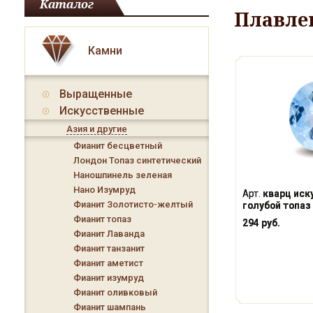
Каталог
Плавле
Камни
Выращенные
Искусственные
Азия и другие
Фианит бесцветный
Лондон Топаз синтетический
Наношпинель зеленая
Нано Изумруд
Арт.
кварц иск
Фианит Золотисто-желтый
голубой топаз 
Фианит топаз
294 руб.
Фианит Лаванда
Фианит танзанит
Фианит аметист
Фианит изумруд
Фианит оливковый
Фианит шампань