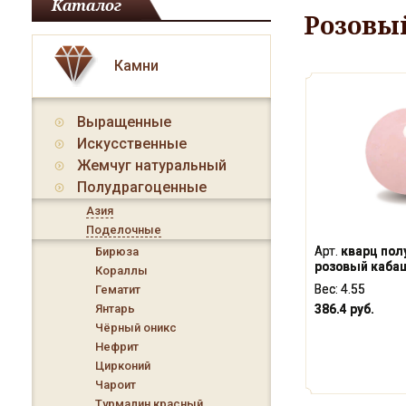
Каталог
Розовы
Камни
Выращенные
Искусственные
Жемчуг натуральный
Полудрагоценные
Азия
Поделочные
Арт.
кварц по
Бирюза
розовый кабаш
Кораллы
Вес:
4.55
Гематит
Янтарь
386.4 руб.
Чёрный оникс
Нефрит
Цирконий
Чароит
Турмалин красный