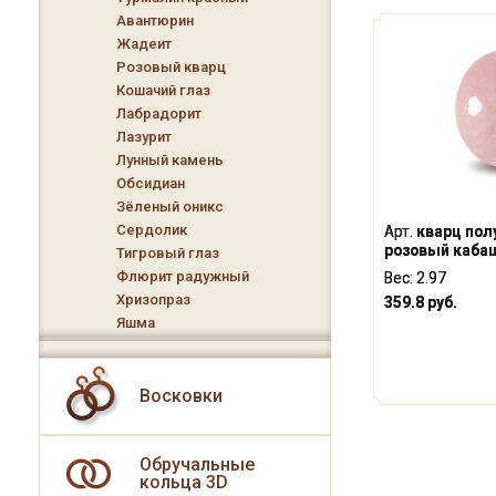
Авантюрин
Жадеит
Розовый кварц
Кошачий глаз
Лабрадорит
Лазурит
Лунный камень
Обсидиан
Зёленый оникс
Сердолик
Арт.
кварц по
розовый кабаш
Тигровый глаз
Флюрит радужный
Вес:
2.97
Хризопраз
359.8 руб.
Яшма
Восковки
Обручальные
кольца 3D