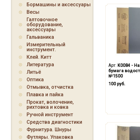
Бормашины и аксессуары
Весы
Галтовочное
оборудование,
аксессуары
Гальваника
Измерительный
инструмент.
Клей. Китт
Литература
Арт.
K0084 - Н
бумага водосто
Литьё
№1500
Оптика
100 руб.
Отмывка, отчистка
Плавка и пайка
Прокат, волочение,
рихтовка и ковка
Ручной инструмент
Средства диагностики
Фурнитура. Шнуры
Футляры. Упаковка