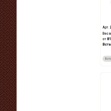
Арт.
Вес в
от
81
Вста
Вст