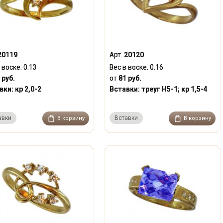
20119
Арт.
20120
 воске:
0.13
Вес в воске:
0.16
 руб.
от
81 руб.
вки:
кр 2,0-2
Вставки:
треуг Н5-1; кр 1,5-4
авки
Вставки
В корзину
В корзину