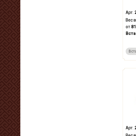
Арт.
Вес в
от
81
Вста
Вст
Арт.
Вес в