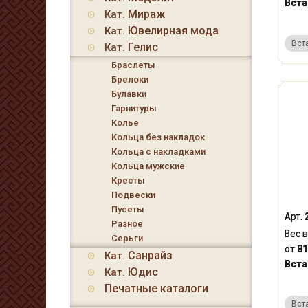
Вста
Мираж
Кат.
Ювелирная мода
Кат.
Вст
Гелис
Кат.
Браслеты
Брелоки
Булавки
Гарнитуры
Колье
Кольца без накладок
Кольца с накладками
Кольца мужские
Кресты
Подвески
Пусеты
Арт.
Разное
Вес в
Серьги
от
81
Санрайз
Кат.
Вста
Юдис
Кат.
Печатные каталоги
Вст