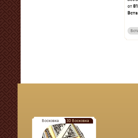
от
81
Вста
Вст
Восковка
3D Восковка