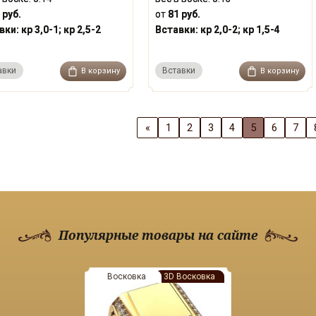
 руб.
от
81 руб.
вки:
кр 3,0-1; кр 2,5-2
Вставки:
кр 2,0-2; кр 1,5-4
авки
Вставки
В корзину
В корзину
«
1
2
3
4
5
6
7
Популярные товары на сайте
Восковка
3D Восковка