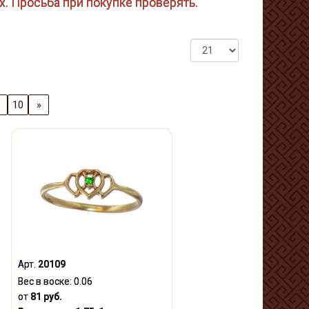
ах. Просьба при покупке проверять.
10
»
Арт.
20109
Вес в воске:
0.06
от
81 руб.