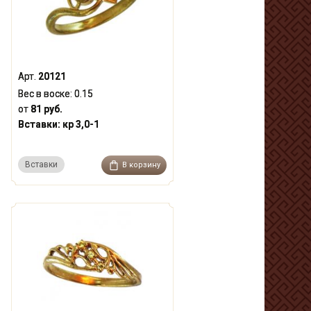
Арт.
20121
Вес в воске:
0.15
от
81 руб.
Вставки:
кр 3,0-1
Вставки
В корзину