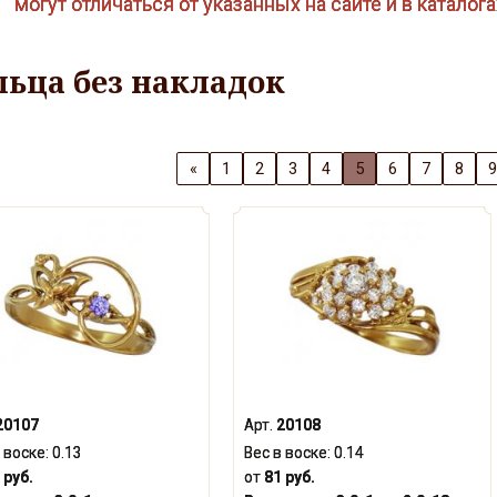
могут отличаться от указанных на сайте и в каталог
льца без накладок
«
1
2
3
4
5
6
7
8
9
20107
Арт.
20108
 воске:
0.13
Вес в воске:
0.14
 руб.
от
81 руб.