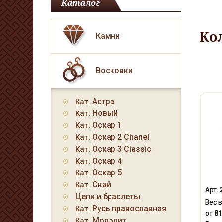
Каталог
Ко
Камни
Восковки
Астра
Кат.
Новый
Кат.
Оскар 1
Кат.
Оскар 2 Chanel
Кат.
Оскар 3 Classic
Кат.
Оскар 4
Кат.
Оскар 5
Кат.
Скай
Кат.
Арт.
Цепи и браслеты
Вес в
Русь православная
Кат.
от
81
Модэлит
Кат.