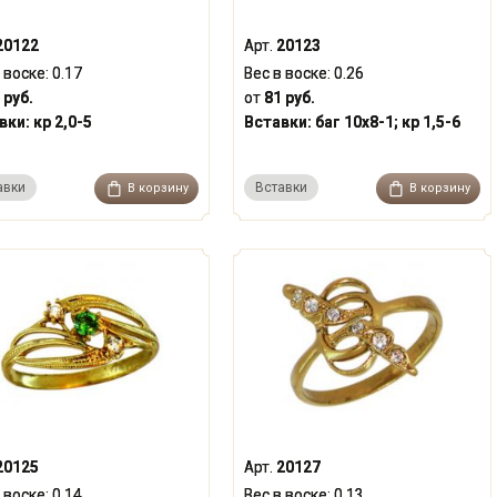
20122
Арт.
20123
 воске:
0.17
Вес в воске:
0.26
 руб.
от
81 руб.
вки:
кр 2,0-5
Вставки:
баг 10x8-1; кр 1,5-6
авки
Вставки
В корзину
В корзину
20125
Арт.
20127
 воске:
0.14
Вес в воске:
0.13