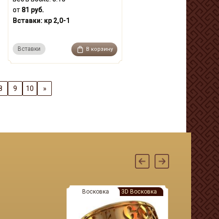
от
81 руб.
Вставки:
кр 2,0-1
Вставки
В корзину
8
9
10
»
Восковка
3D Восковка