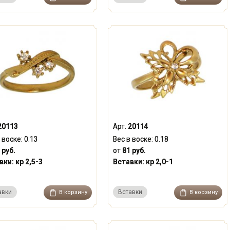
20113
Арт.
20114
 воске:
0.13
Вес в воске:
0.18
 руб.
от
81 руб.
вки:
кр 2,5-3
Вставки:
кр 2,0-1
авки
Вставки
В корзину
В корзину