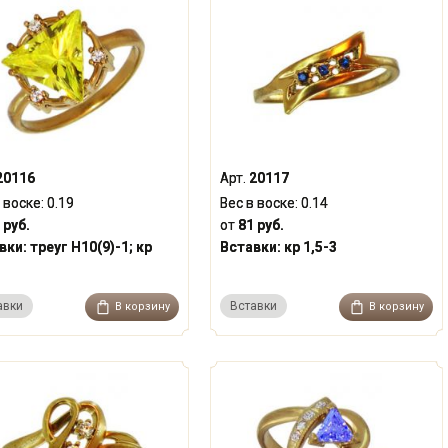
20116
Арт.
20117
 воске:
0.19
Вес в воске:
0.14
 руб.
от
81 руб.
вки:
треуг Н10(9)-1; кр
Вставки:
кр 1,5-3
авки
Вставки
В корзину
В корзину